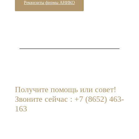
Реквизиты фирмы АНИКО
ВЫ ИЩЕТЕ КОГО-ТО,
ЧТОБЫ ВАМ ПОМОГЛИ?
Получите помощь или совет!
Звоните сейчас : +7 (8652) 463-
163
anicko.st@gmail.com
·
Пн — Пт 09:00-
18:00