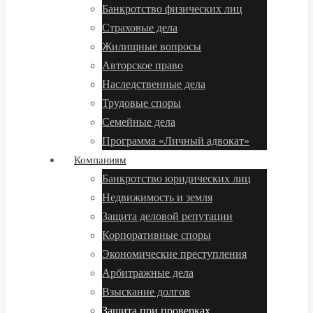
Банкротство физических лиц
Страховые дела
Жилищные вопросы
Авторское право
Наследственные дела
Трудовые споры
Семейные дела
Программа «Личный адвокат»
Компаниям
Банкротство юридических лиц
Недвижимость и земля
Защита деловой репутации
Корпоративные споры
Экономические преступления
Арбитражные дела
Взыскание долгов
Защита при проверках